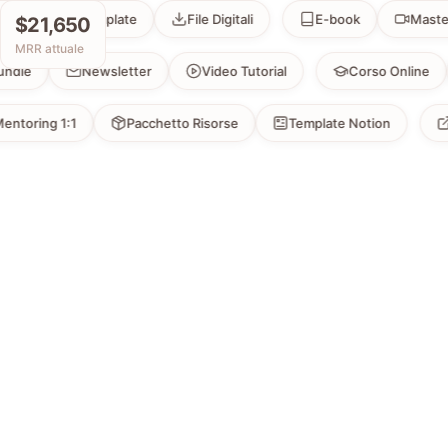
Template
File Digitali
E-book
Masterclass
$21,650
MRR attuale
Bundle
Newsletter
Video Tutorial
Corso On
ng 1:1
Pacchetto Risorse
Template Notion
Link 