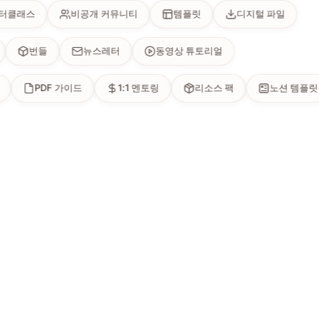
클래스
비공개 커뮤니티
템플릿
디지털 파일
션
번들
뉴스레터
동영상 튜토리얼
PDF 가이드
1:1 멘토링
리소스 팩
노션 템플릿