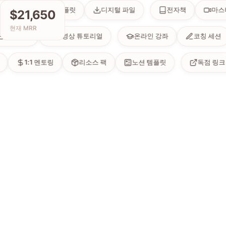
커뮤니티
템플릿
디지털 파일
전자책
마스터
$21,650
현재 MRR
뉴스레터
동영상 튜토리얼
온라인 강좌
코칭 세
1:1 멘토링
리소스 팩
노션 템플릿
독점 링크