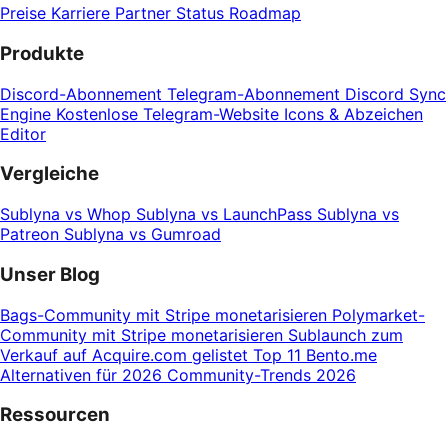
Preise
Karriere
Partner
Status
Roadmap
Produkte
Discord-Abonnement
Telegram-Abonnement
Discord Sync
Engine
Kostenlose Telegram-Website
Icons & Abzeichen
Editor
Vergleiche
Sublyna vs Whop
Sublyna vs LaunchPass
Sublyna vs
Patreon
Sublyna vs Gumroad
Unser Blog
Bags-Community mit Stripe monetarisieren
Polymarket-
Community mit Stripe monetarisieren
Sublaunch zum
Verkauf auf Acquire.com gelistet
Top 11 Bento.me
Alternativen für 2026
Community-Trends 2026
Ressourcen