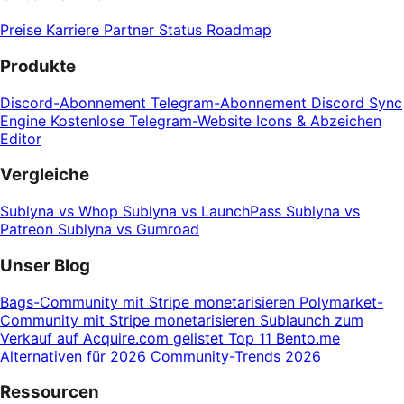
Preise
Karriere
Partner
Status
Roadmap
Produkte
Discord-Abonnement
Telegram-Abonnement
Discord Sync
Engine
Kostenlose Telegram-Website
Icons & Abzeichen
Editor
Vergleiche
Sublyna vs Whop
Sublyna vs LaunchPass
Sublyna vs
Patreon
Sublyna vs Gumroad
Unser Blog
Bags-Community mit Stripe monetarisieren
Polymarket-
Community mit Stripe monetarisieren
Sublaunch zum
Verkauf auf Acquire.com gelistet
Top 11 Bento.me
Alternativen für 2026
Community-Trends 2026
Ressourcen