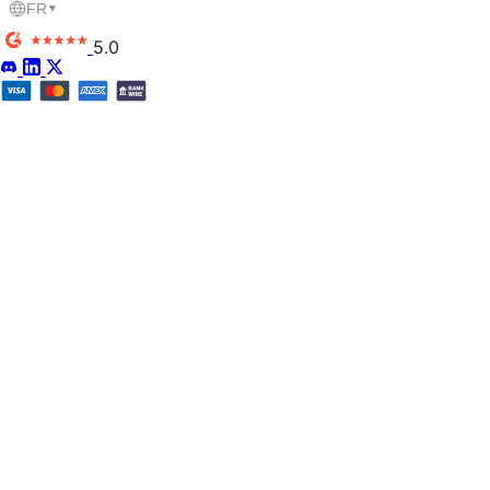
FR
▼
5.0