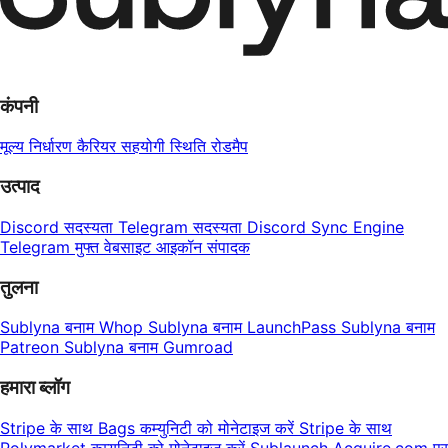
कंपनी
मूल्य निर्धारण
कैरियर
सहयोगी
स्थिति
रोडमैप
उत्पाद
Discord सदस्यता
Telegram सदस्यता
Discord Sync Engine
Telegram मुफ्त वेबसाइट
आइकॉन संपादक
तुलना
Sublyna बनाम Whop
Sublyna बनाम LaunchPass
Sublyna बनाम
Patreon
Sublyna बनाम Gumroad
हमारा ब्लॉग
Stripe के साथ Bags कम्युनिटी को मोनेटाइज करें
Stripe के साथ
Polymarket कम्युनिटी को मोनेटाइज करें
Sublaunch Acquire.com पर