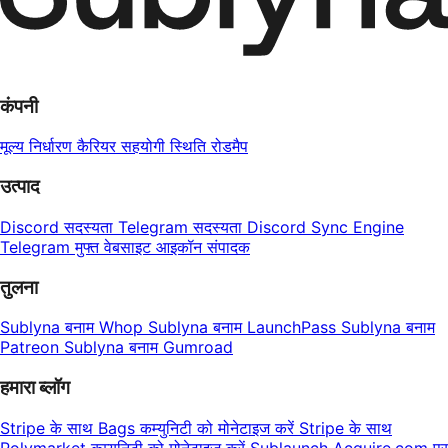
कंपनी
मूल्य निर्धारण
कैरियर
सहयोगी
स्थिति
रोडमैप
उत्पाद
Discord सदस्यता
Telegram सदस्यता
Discord Sync Engine
Telegram मुफ्त वेबसाइट
आइकॉन संपादक
तुलना
Sublyna बनाम Whop
Sublyna बनाम LaunchPass
Sublyna बनाम
Patreon
Sublyna बनाम Gumroad
हमारा ब्लॉग
Stripe के साथ Bags कम्युनिटी को मोनेटाइज करें
Stripe के साथ
Polymarket कम्युनिटी को मोनेटाइज करें
Sublaunch Acquire.com पर