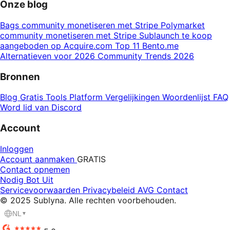
Onze blog
Bags community monetiseren met Stripe
Polymarket
community monetiseren met Stripe
Sublaunch te koop
aangeboden op Acquire.com
Top 11 Bento.me
Alternatieven voor 2026
Community Trends 2026
Bronnen
Blog
Gratis Tools
Platform Vergelijkingen
Woordenlijst
FAQ
Word lid van Discord
Account
Inloggen
Account aanmaken
GRATIS
Contact opnemen
Nodig Bot Uit
Servicevoorwaarden
Privacybeleid
AVG
Contact
© 2025 Sublyna. Alle rechten voorbehouden.
NL
▼