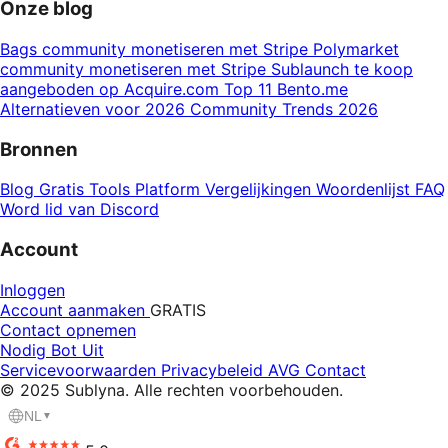
Onze blog
Bags community monetiseren met Stripe
Polymarket
community monetiseren met Stripe
Sublaunch te koop
aangeboden op Acquire.com
Top 11 Bento.me
Alternatieven voor 2026
Community Trends 2026
Bronnen
Blog
Gratis Tools
Platform Vergelijkingen
Woordenlijst
FAQ
Word lid van Discord
Account
Inloggen
Account aanmaken
GRATIS
Contact opnemen
Nodig Bot Uit
Servicevoorwaarden
Privacybeleid
AVG
Contact
© 2025 Sublyna. Alle rechten voorbehouden.
NL
▼