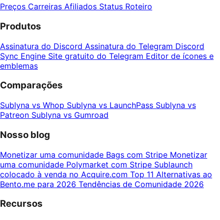
Preços
Carreiras
Afiliados
Status
Roteiro
Produtos
Assinatura do Discord
Assinatura do Telegram
Discord
Sync Engine
Site gratuito do Telegram
Editor de ícones e
emblemas
Comparações
Sublyna vs Whop
Sublyna vs LaunchPass
Sublyna vs
Patreon
Sublyna vs Gumroad
Nosso blog
Monetizar uma comunidade Bags com Stripe
Monetizar
uma comunidade Polymarket com Stripe
Sublaunch
colocado à venda no Acquire.com
Top 11 Alternativas ao
Bento.me para 2026
Tendências de Comunidade 2026
Recursos