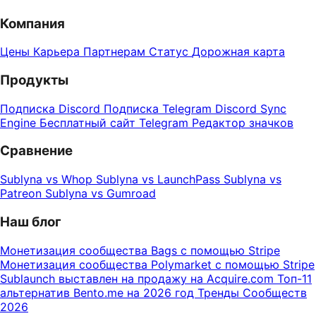
Компания
Цены
Карьера
Партнерам
Статус
Дорожная карта
Продукты
Подписка Discord
Подписка Telegram
Discord Sync
Engine
Бесплатный сайт Telegram
Редактор значков
Сравнение
Sublyna vs Whop
Sublyna vs LaunchPass
Sublyna vs
Patreon
Sublyna vs Gumroad
Наш блог
Монетизация сообщества Bags с помощью Stripe
Монетизация сообщества Polymarket с помощью Stripe
Sublaunch выставлен на продажу на Acquire.com
Топ-11
альтернатив Bento.me на 2026 год
Тренды Сообществ
2026