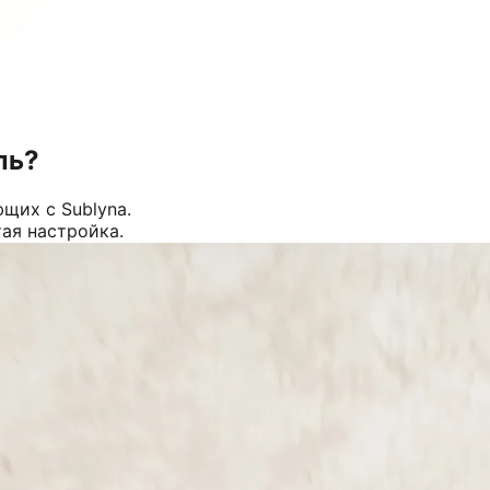
ль?
щих с Sublyna.
тая настройка.