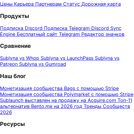
Цены
Карьера
Партнерам
Статус
Дорожная карта
Продукты
Подписка Discord
Подписка Telegram
Discord Sync
Engine
Бесплатный сайт Telegram
Редактор значков
Сравнение
Sublyna vs Whop
Sublyna vs LaunchPass
Sublyna vs
Patreon
Sublyna vs Gumroad
Наш блог
Монетизация сообщества Bags с помощью Stripe
Монетизация сообщества Polymarket с помощью Stripe
Sublaunch выставлен на продажу на Acquire.com
Топ-11
альтернатив Bento.me на 2026 год
Тренды Сообществ
2026
Ресурсы