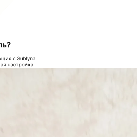
ль?
щих с Sublyna.
тая настройка.