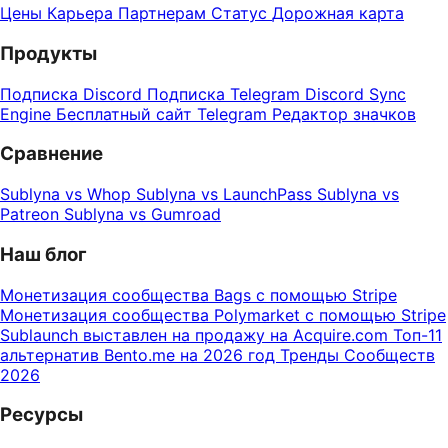
Цены
Карьера
Партнерам
Статус
Дорожная карта
Продукты
Подписка Discord
Подписка Telegram
Discord Sync
Engine
Бесплатный сайт Telegram
Редактор значков
Сравнение
Sublyna vs Whop
Sublyna vs LaunchPass
Sublyna vs
Patreon
Sublyna vs Gumroad
Наш блог
Монетизация сообщества Bags с помощью Stripe
Монетизация сообщества Polymarket с помощью Stripe
Sublaunch выставлен на продажу на Acquire.com
Топ-11
альтернатив Bento.me на 2026 год
Тренды Сообществ
2026
Ресурсы