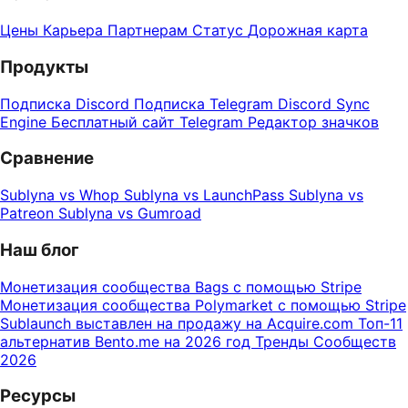
Цены
Карьера
Партнерам
Статус
Дорожная карта
Продукты
Подписка Discord
Подписка Telegram
Discord Sync
Engine
Бесплатный сайт Telegram
Редактор значков
Сравнение
Sublyna vs Whop
Sublyna vs LaunchPass
Sublyna vs
Patreon
Sublyna vs Gumroad
Наш блог
Монетизация сообщества Bags с помощью Stripe
Монетизация сообщества Polymarket с помощью Stripe
Sublaunch выставлен на продажу на Acquire.com
Топ-11
альтернатив Bento.me на 2026 год
Тренды Сообществ
2026
Ресурсы