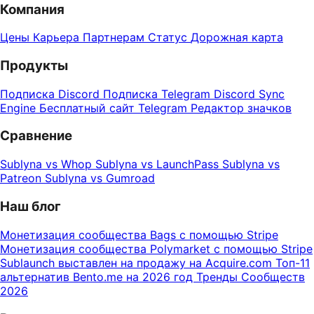
Компания
Цены
Карьера
Партнерам
Статус
Дорожная карта
Продукты
Подписка Discord
Подписка Telegram
Discord Sync
Engine
Бесплатный сайт Telegram
Редактор значков
Сравнение
Sublyna vs Whop
Sublyna vs LaunchPass
Sublyna vs
Patreon
Sublyna vs Gumroad
Наш блог
Монетизация сообщества Bags с помощью Stripe
Монетизация сообщества Polymarket с помощью Stripe
Sublaunch выставлен на продажу на Acquire.com
Топ-11
альтернатив Bento.me на 2026 год
Тренды Сообществ
2026