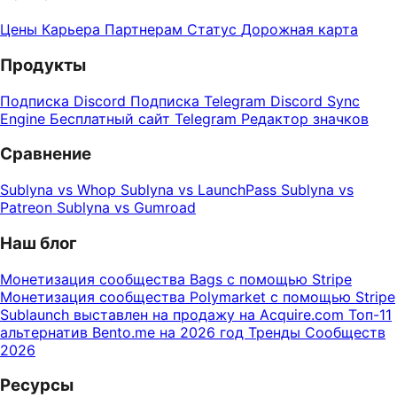
Цены
Карьера
Партнерам
Статус
Дорожная карта
Продукты
Подписка Discord
Подписка Telegram
Discord Sync
Engine
Бесплатный сайт Telegram
Редактор значков
Сравнение
Sublyna vs Whop
Sublyna vs LaunchPass
Sublyna vs
Patreon
Sublyna vs Gumroad
Наш блог
Монетизация сообщества Bags с помощью Stripe
Монетизация сообщества Polymarket с помощью Stripe
Sublaunch выставлен на продажу на Acquire.com
Топ-11
альтернатив Bento.me на 2026 год
Тренды Сообществ
2026
Ресурсы