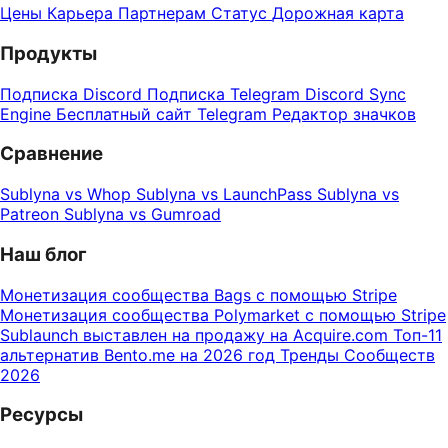
Цены
Карьера
Партнерам
Статус
Дорожная карта
Продукты
Подписка Discord
Подписка Telegram
Discord Sync
Engine
Бесплатный сайт Telegram
Редактор значков
Сравнение
Sublyna vs Whop
Sublyna vs LaunchPass
Sublyna vs
Patreon
Sublyna vs Gumroad
Наш блог
Монетизация сообщества Bags с помощью Stripe
Монетизация сообщества Polymarket с помощью Stripe
Sublaunch выставлен на продажу на Acquire.com
Топ-11
альтернатив Bento.me на 2026 год
Тренды Сообществ
2026
Ресурсы