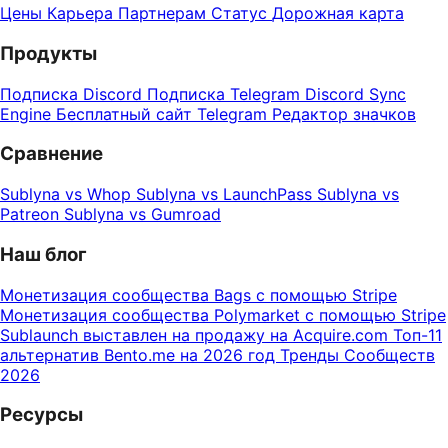
Цены
Карьера
Партнерам
Статус
Дорожная карта
Продукты
Подписка Discord
Подписка Telegram
Discord Sync
Engine
Бесплатный сайт Telegram
Редактор значков
Сравнение
Sublyna vs Whop
Sublyna vs LaunchPass
Sublyna vs
Patreon
Sublyna vs Gumroad
Наш блог
Монетизация сообщества Bags с помощью Stripe
Монетизация сообщества Polymarket с помощью Stripe
Sublaunch выставлен на продажу на Acquire.com
Топ-11
альтернатив Bento.me на 2026 год
Тренды Сообществ
2026
Ресурсы