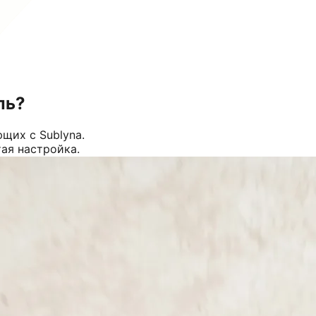
ль?
щих с Sublyna.
тая настройка.