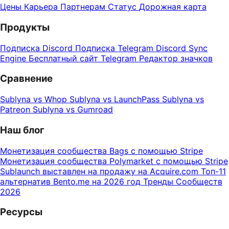
Цены
Карьера
Партнерам
Статус
Дорожная карта
Продукты
Подписка Discord
Подписка Telegram
Discord Sync
Engine
Бесплатный сайт Telegram
Редактор значков
Сравнение
Sublyna vs Whop
Sublyna vs LaunchPass
Sublyna vs
Patreon
Sublyna vs Gumroad
Наш блог
Монетизация сообщества Bags с помощью Stripe
Монетизация сообщества Polymarket с помощью Stripe
Sublaunch выставлен на продажу на Acquire.com
Топ-11
альтернатив Bento.me на 2026 год
Тренды Сообществ
2026
Ресурсы