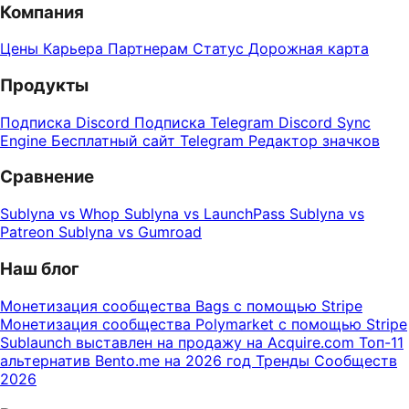
Компания
Цены
Карьера
Партнерам
Статус
Дорожная карта
Продукты
Подписка Discord
Подписка Telegram
Discord Sync
Engine
Бесплатный сайт Telegram
Редактор значков
Сравнение
Sublyna vs Whop
Sublyna vs LaunchPass
Sublyna vs
Patreon
Sublyna vs Gumroad
Наш блог
Монетизация сообщества Bags с помощью Stripe
Монетизация сообщества Polymarket с помощью Stripe
Sublaunch выставлен на продажу на Acquire.com
Топ-11
альтернатив Bento.me на 2026 год
Тренды Сообществ
2026