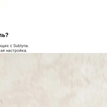
ль?
щих с Sublyna.
тая настройка.