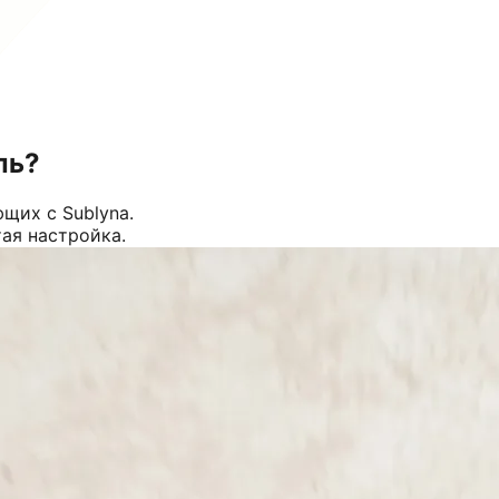
ль?
щих с Sublyna.
тая настройка.