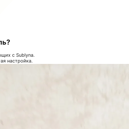
ль?
щих с Sublyna.
тая настройка.