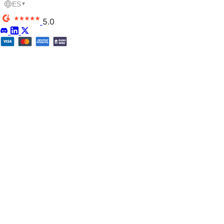
ES
▼
5.0