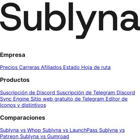
Empresa
Precios
Carreras
Afiliados
Estado
Hoja de ruta
Productos
Suscripción de Discord
Suscripción de Telegram
Discord
Sync Engine
Sitio web gratuito de Telegram
Editor de
íconos y distintivos
Comparaciones
Sublyna vs Whop
Sublyna vs LaunchPass
Sublyna vs
Patreon
Sublyna vs Gumroad