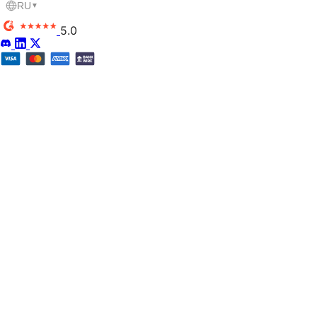
RU
▼
5.0