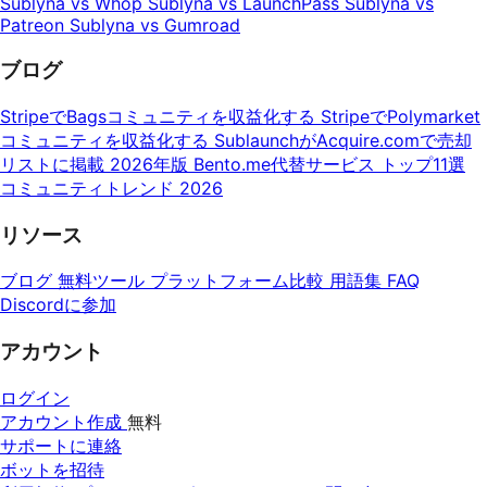
Sublyna vs Whop
Sublyna vs LaunchPass
Sublyna vs
Patreon
Sublyna vs Gumroad
ブログ
StripeでBagsコミュニティを収益化する
StripeでPolymarket
コミュニティを収益化する
SublaunchがAcquire.comで売却
リストに掲載
2026年版 Bento.me代替サービス トップ11選
コミュニティトレンド 2026
リソース
ブログ
無料ツール
プラットフォーム比較
用語集
FAQ
Discordに参加
アカウント
ログイン
アカウント作成
無料
サポートに連絡
ボットを招待