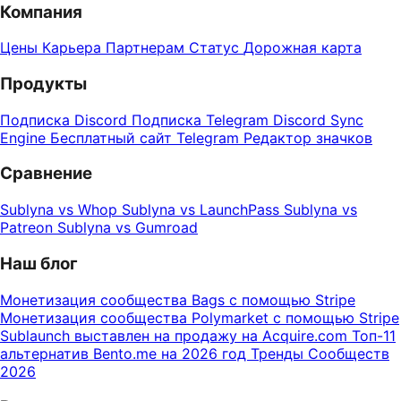
Компания
Цены
Карьера
Партнерам
Статус
Дорожная карта
Продукты
Подписка Discord
Подписка Telegram
Discord Sync
Engine
Бесплатный сайт Telegram
Редактор значков
Сравнение
Sublyna vs Whop
Sublyna vs LaunchPass
Sublyna vs
Patreon
Sublyna vs Gumroad
Наш блог
Монетизация сообщества Bags с помощью Stripe
Монетизация сообщества Polymarket с помощью Stripe
Sublaunch выставлен на продажу на Acquire.com
Топ-11
альтернатив Bento.me на 2026 год
Тренды Сообществ
2026