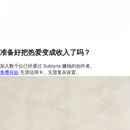
准备好把热爱变成收入了吗？
加入数千位已经通过 Sublyna 赚钱的创作者。
免费开始
无需信用卡，无需复杂设置。